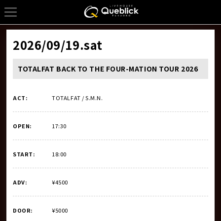
2026/09/19
.sat
TOTALFAT BACK TO THE FOUR-MATION TOUR 2026
ACT:
TOTALFAT / S.M.N.
OPEN:
17:30
START:
18:00
ADV:
¥4500
DOOR:
¥5000