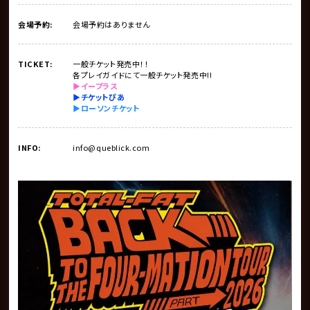
会場予約:
会場予約はありません
TICKET:
一般チケット発売中！！
各プレイガイドにて一般チケット発売中!!
▶︎イープラス
▶︎チケットぴあ
▶︎ローソンチケット
INFO:
info@queblick.com