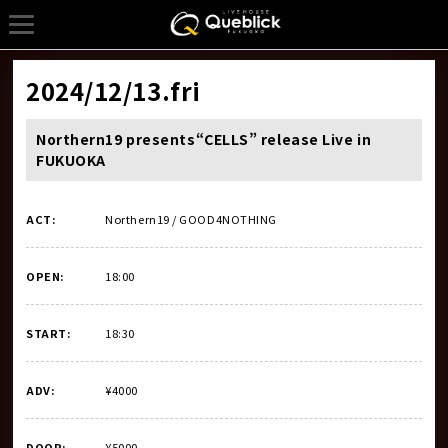
2024/12/13
.fri
Northern19 presents“CELLS” release Live in
FUKUOKA
ACT:
Northern19 / GOOD4NOTHING
OPEN:
18:00
START:
18:30
ADV:
¥4000
DOOR:
¥5000