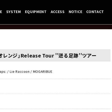
E
SYSTEM
EQUIPMENT
ACCESS
NOTICE
CONTACT
m 「オレンジ」Release Tour ''迸る足跡''ツアー
 slaps: / Lie Raccoon / MOGARIBUE