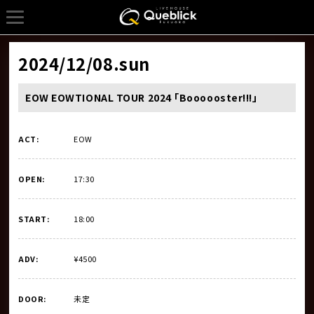
2024/12/08
.sun
EOW EOWTIONAL TOUR 2024 「Boooooster!!!」
ACT:
EOW
OPEN:
17:30
START:
18:00
ADV:
¥4500
DOOR:
未定