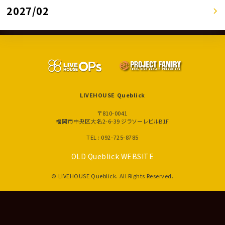
2027/02
LIVEHOUSE Queblick
〒810-0041
福岡市中央区大名2-6-39 ジラソーレビルB1F
TEL : 092-725-8785
OLD Queblick WEBSITE
© LIVEHOUSE Queblick. All Rights Reserved.