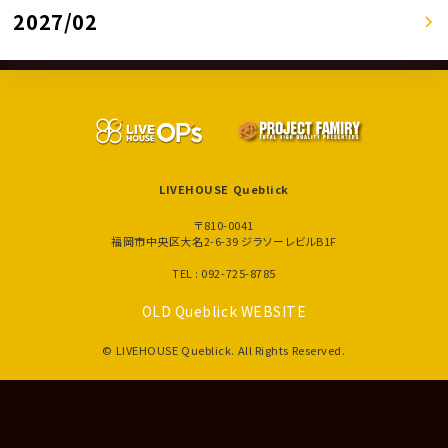
2027/02
LIVEHOUSE Queblick
〒810-0041
福岡市中央区大名2-6-39 ジラソーレビルB1F
TEL : 092-725-8785
OLD Queblick WEBSITE
© LIVEHOUSE Queblick. All Rights Reserved.