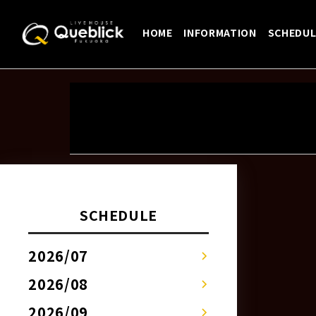
HOME
INFORMATION
SCHEDUL
Previous:
5/24【M
詳しくはSCHEDULEページへ！！
7/29【FIVE STATE DRIV
投
稿
ナ
ビ
ゲ
SCHEDULE
ー
シ
2026/07
ョ
ン
2026/08
2026/09