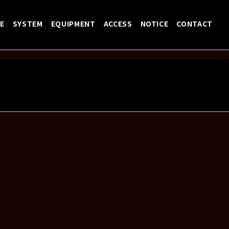
E
SYSTEM
EQUIPMENT
ACCESS
NOTICE
CONTACT
ix Box】のSCHEDULEを更新しました！
Next:
11/
E pre. "FIVE STATE DRIVE TOU