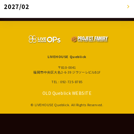
2027/02
LIVEHOUSE Queblick
〒810-0041
福岡市中央区大名2-6-39 ジラソーレビルB1F
TEL : 092-725-8785
OLD Queblick WEBSITE
© LIVEHOUSE Queblick. All Rights Reserved.