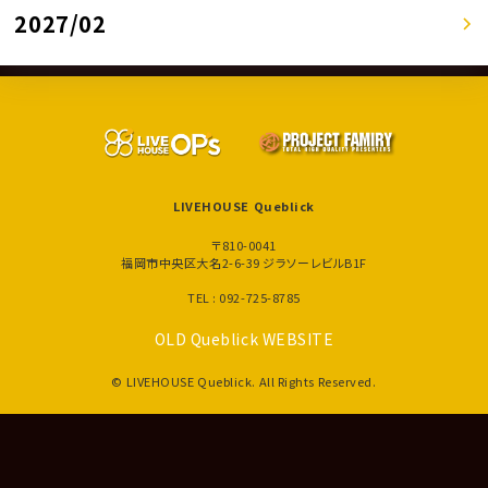
2027/02
LIVEHOUSE Queblick
〒810-0041
福岡市中央区大名2-6-39 ジラソーレビルB1F
TEL : 092-725-8785
OLD Queblick WEBSITE
© LIVEHOUSE Queblick. All Rights Reserved.