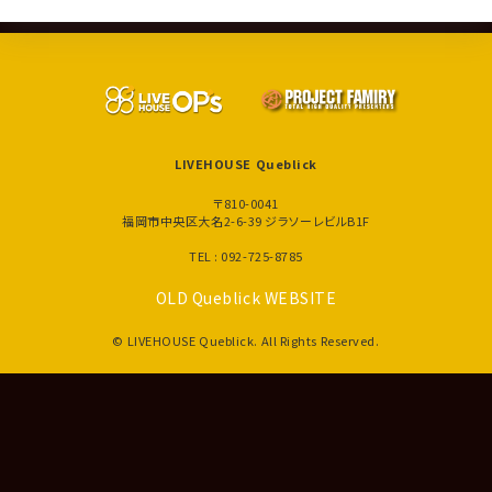
LIVEHOUSE Queblick
〒810-0041
福岡市中央区大名2-6-39 ジラソーレビルB1F
TEL : 092-725-8785
OLD Queblick WEBSITE
© LIVEHOUSE Queblick. All Rights Reserved.