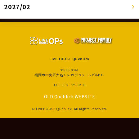
2027/02
LIVEHOUSE Queblick
〒810-0041
福岡市中央区大名2-6-39 ジラソーレビルB1F
TEL : 092-725-8785
OLD Queblick WEBSITE
© LIVEHOUSE Queblick. All Rights Reserved.