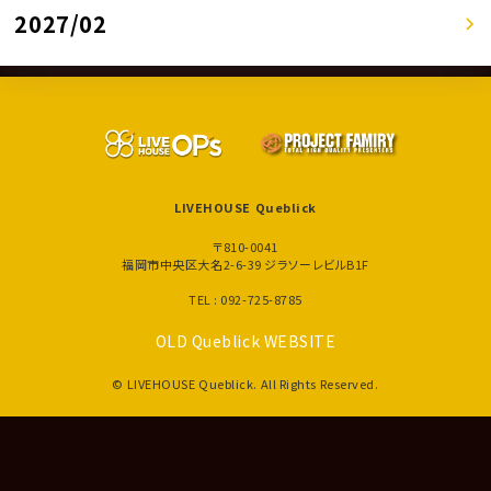
2027/02
LIVEHOUSE Queblick
〒810-0041
福岡市中央区大名2-6-39 ジラソーレビルB1F
TEL : 092-725-8785
OLD Queblick WEBSITE
© LIVEHOUSE Queblick. All Rights Reserved.