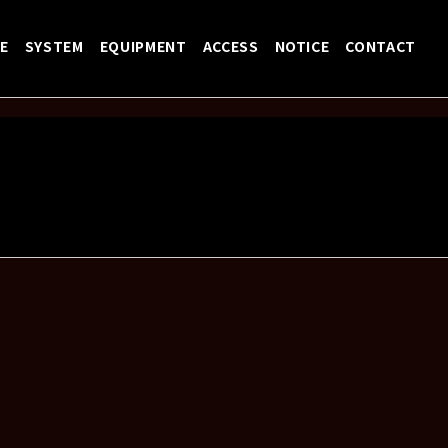
E
SYSTEM
EQUIPMENT
ACCESS
NOTICE
CONTACT
1st mini album"にんげん"リリースツアー 『走馬
Next:
8/29【
アイ飢エ
nniversary 1st Full Album Re
更新しました!