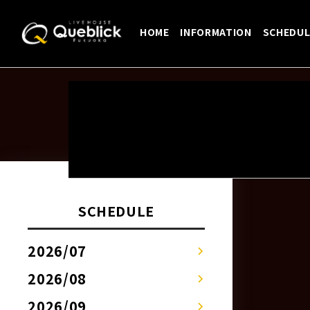
HOME
INFORMATION
SCHEDUL
Previous:
12/5【ここで生きてるず
詳しくはSCHEDULEペー
10/24【LEODRAT 10th A
投
灯最後の一枚』】のSCHEDULEを
ジへ！！
稿
ました!
ナ
ビ
ゲ
SCHEDULE
ー
シ
2026/07
ョ
ン
2026/08
2026/09