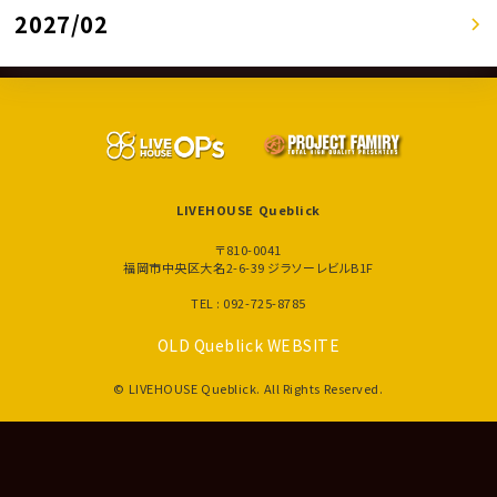
2027/02
LIVEHOUSE Queblick
〒810-0041
福岡市中央区大名2-6-39 ジラソーレビルB1F
TEL : 092-725-8785
OLD Queblick WEBSITE
© LIVEHOUSE Queblick. All Rights Reserved.